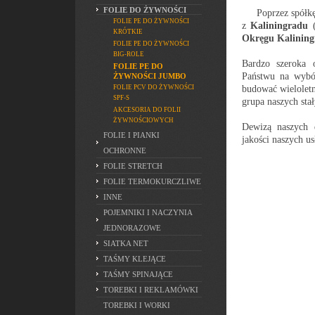
FOLIE DO ŻYWNOŚCI
Poprzez spółk
FOLIE PE DO ŻYWNOŚCI
z
Kaliningradu
(
KRÓTKIE
Okręgu Kalining
FOLIE PE DO ŻYWNOŚCI
BIG-ROLE
Bardzo szeroka o
FOLIE PE DO
Państwu na wybó
ŻYWNOŚCI JUMBO
budować wieloletn
FOLIE PCV DO ŻYWNOŚCI
SPF-S
grupa naszych sta
AKCESORIA DO FOLII
ŻYWNOŚCIOWYCH
Dewizą naszych d
FOLIE I PIANKI
jakości naszych us
OCHRONNE
FOLIE STRETCH
FOLIE TERMOKURCZLIWE
INNE
POJEMNIKI I NACZYNIA
JEDNORAZOWE
SIATKA NET
TAŚMY KLEJĄCE
TAŚMY SPINAJĄCE
TOREBKI I REKLAMÓWKI
TOREBKI I WORKI