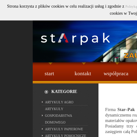
Strona korzysta z plików cookies w celu realizacji usług i zgodnie z
Polityk
Szukaj :
cookies w Twoj
start
kontakt
współpraca
KATEGORIE
ARTYKUŁY AGRO
Firma
Star–Pak 
ARTYKUŁY
dynamicznemu roz
GOSPODARSTWA
materiałów opako
DOMOWEGO
Posiadamy trzy 
ARTYKUŁY PAPIEROWE
zasięgiem całą Pol
ARTYKUŁY POMOCNICZE