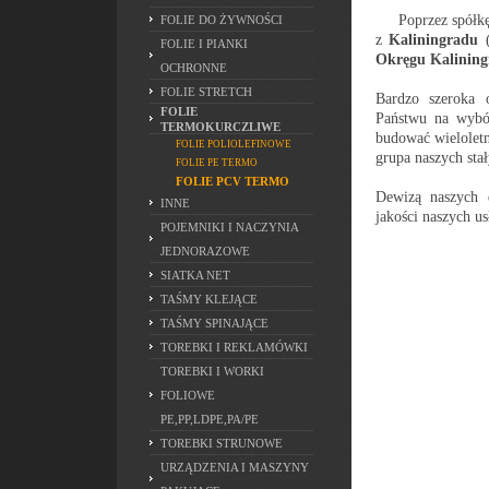
Poprzez spółk
FOLIE DO ŻYWNOŚCI
z
Kaliningradu
(
FOLIE I PIANKI
Okręgu Kalining
OCHRONNE
FOLIE STRETCH
Bardzo szeroka o
FOLIE
Państwu na wybó
TERMOKURCZLIWE
budować wieloletn
FOLIE POLIOLEFINOWE
grupa naszych sta
FOLIE PE TERMO
FOLIE PCV TERMO
Dewizą naszych d
INNE
jakości naszych us
POJEMNIKI I NACZYNIA
JEDNORAZOWE
SIATKA NET
TAŚMY KLEJĄCE
TAŚMY SPINAJĄCE
TOREBKI I REKLAMÓWKI
TOREBKI I WORKI
FOLIOWE
PE,PP,LDPE,PA/PE
TOREBKI STRUNOWE
URZĄDZENIA I MASZYNY