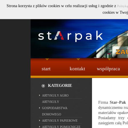
Strona korzysta z plików cookies w celu realizacji usług i zgodnie z
Polityk
Szukaj :
cookies w Twoj
start
kontakt
współpraca
KATEGORIE
ARTYKUŁY AGRO
Firma
Star–Pak 
ARTYKUŁY
dynamicznemu roz
GOSPODARSTWA
materiałów opako
DOMOWEGO
Posiadamy trzy 
ARTYKUŁY PAPIEROWE
zasięgiem całą Pol
ARTYKUŁY POMOCNICZE